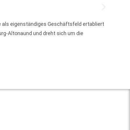
 als eigenständiges Geschäftsfeld ertabliert
urg-Altonaund und dreht sich um die
Mit de
gegrün
Weit