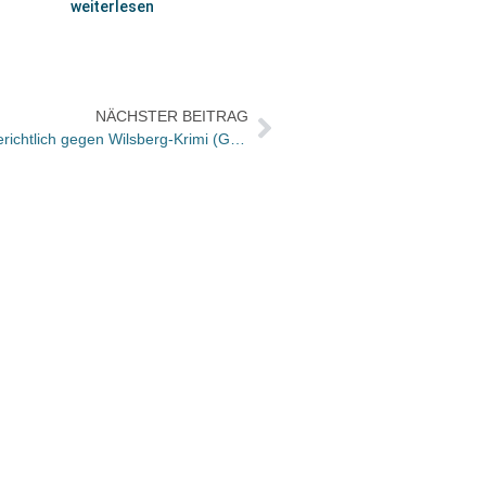
weiterlesen
NÄCHSTER BEITRAG
Hochschullehrer aus Münster will gerichtlich gegen Wilsberg-Krimi (Grafit) vorgehen
Der gu