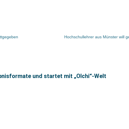
attgegeben
nisformate und startet mit „Olchi“-Welt