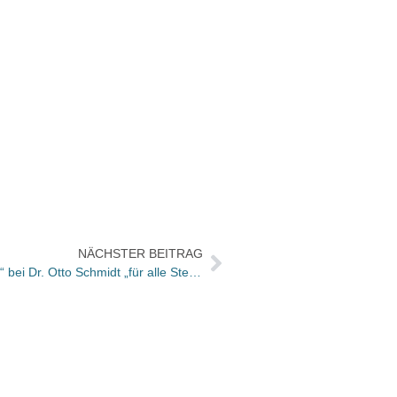
NÄCHSTER BEITRAG
Neu: „Der Erbschaft-Steuer-Berater“ bei Dr. Otto Schmidt „für alle Steuerfragen zwischen Himmel und Erde“
Nomin