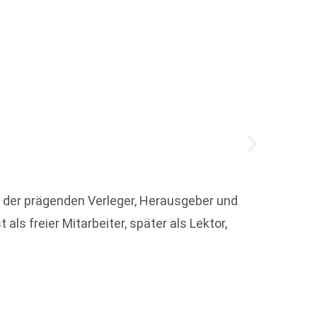
m der prägenden Verleger, Herausgeber und
Der Se
ls freier Mitarbeiter, später als Lektor,
die od
Weit