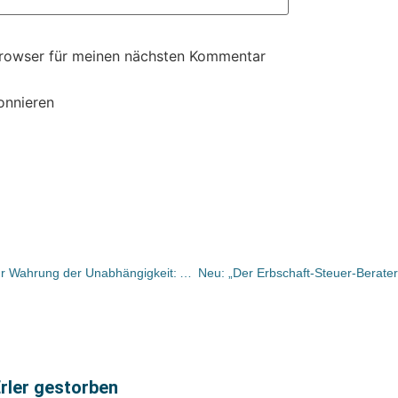
Browser für meinen nächsten Kommentar
onnieren
Eichborn auf Konsolidierungskurs zur Wahrung der Unabhängigkeit: Anteile an Classic Film und bei bei ATL Books aufgegeben / Wilfert mit engagierten Zielen
Erler gestorben