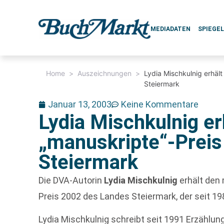
MEDIADATEN
SPIEGE
Home
>
Auszeichnungen
>
Lydia Mischkulnig erhäl
Steiermark
Januar 13, 2003
Keine Kommentare
Lydia Mischkulnig er
„manuskripte“-Prei
Steiermark
Die DVA-Autorin
Lydia Mischkulnig
erhält den 
Preis 2002 des Landes Steiermark, der seit 19
Lydia Mischkulnig schreibt seit 1991 Erzählung