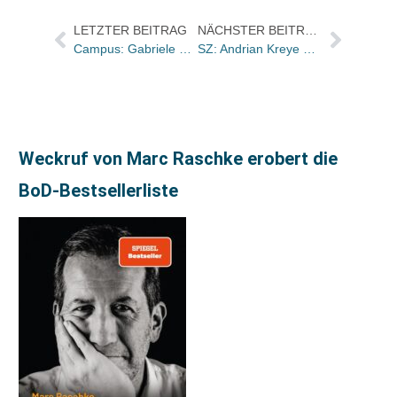
LETZTER BEITRAG
NÄCHSTER BEITRAG
Campus: Gabriele Rubner nimmt sich eine Auszeit/ Sybex: Beate Klahold im Mutterschutz/ Xenos: Knut Reinoss neuer Kinderbuchlektor; Claudia Köhler verstärkt Presseabteilung
SZ: Andrian Kreye über den „Abgang“ von Ann Godoff
Weckruf von Marc Raschke erobert die
BoD-Bestsellerliste