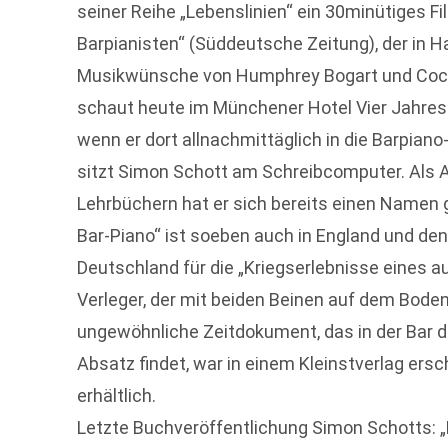
seiner Reihe „Lebenslinien“ ein 30minütiges Fi
Barpianisten“ (Süddeutsche Zeitung), der in Ha
Musikwünsche von Humphrey Bogart und Coco 
schaut heute im Münchener Hotel Vier Jahresz
wenn er dort allnachmittäglich in die Barpian
sitzt Simon Schott am Schreibcomputer. Als 
Lehrbüchern hat er sich bereits einen Namen g
Bar-Piano“ ist soeben auch in England und den
Deutschland für die „Kriegserlebnisse eines a
Verleger, der mit beiden Beinen auf dem Bode
ungewöhnliche Zeitdokument, das in der Bar 
Absatz findet, war in einem Kleinstverlag er
erhältlich.
Letzte Buchveröffentlichung Simon Schotts: „