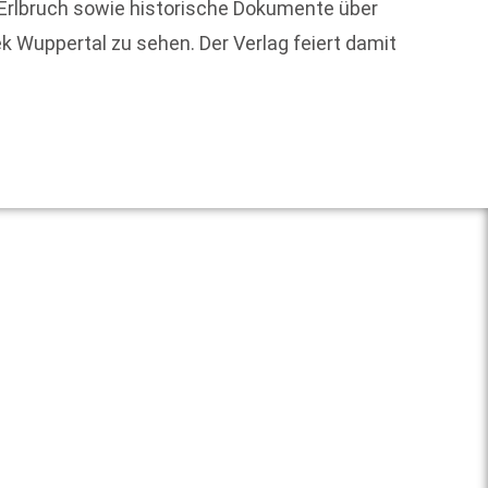
 Erlbruch sowie historische Dokumente über
Mit ei
k Wuppertal zu sehen. Der Verlag feiert damit
Schöne
Liebe
Weit