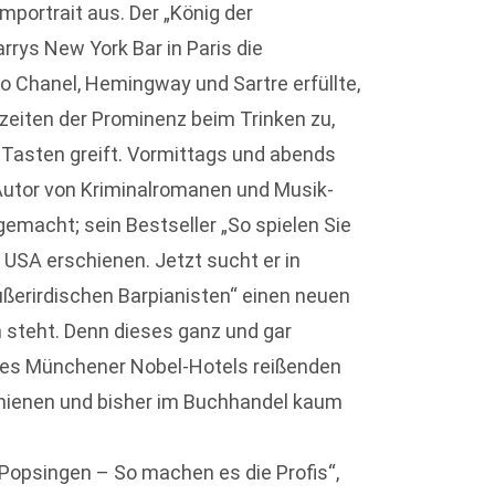
lmportrait aus. Der „König der
rrys New York Bar in Paris die
Chanel, Hemingway und Sartre erfüllte,
eiten der Prominenz beim Trinken zu,
o-Tasten greift. Vormittags und abends
Autor von Kriminalromanen und Musik-
emacht; sein Bestseller „So spielen Sie
 USA erschienen. Jetzt sucht er in
ußerirdischen Barpianisten“ einen neuen
n steht. Denn dieses ganz und gar
des Münchener Nobel-Hotels reißenden
schienen und bisher im Buchhandel kaum
Popsingen – So machen es die Profis“,