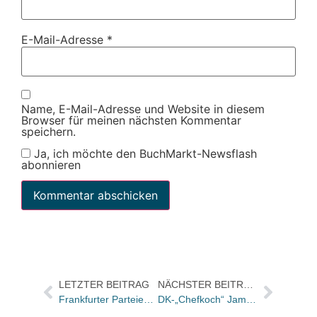
E-Mail-Adresse
*
Name, E-Mail-Adresse und Website in diesem
Browser für meinen nächsten Kommentar
speichern.
Ja, ich möchte den BuchMarkt-Newsflash
abonnieren
LETZTER BEITRAG
NÄCHSTER BEITRAG
Frankfurter Parteien einhellig für Standorterhalt / Donnerstag Beratung im BV über Zukunft der Buchmesse
DK-„Chefkoch“ Jamie Oliver bekommt eigene Sendung auch auf RTL II