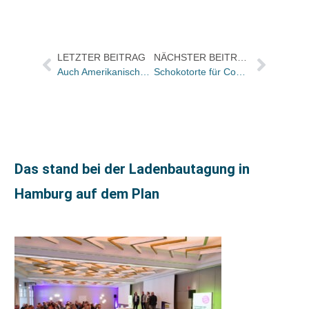
LETZTER BEITRAG
NÄCHSTER BEITRAG
Auch Amerikanischer Gemeinschaftsstand votiert für den Wechsel / Umfrage-Ergebnis: Let´s go to Munich
Schokotorte für Coelho: Hardcover ‚Der Alchimist‘ über 1 Million Mal verkauft
Das stand bei der Ladenbautagung in
Hamburg auf dem Plan