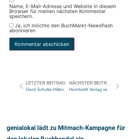
Name, E-Mail-Adresse und Website in diesem
Browser für meinen nächsten Kommentar
speichern.
Ja, ich möchte den BuchMarkt-Newsflash
abonnieren
LETZTER BEITRAG
NÄCHSTER BEITRAG
Gerd Schulte-Hillen äußert sich im SPIEGEL-Interview über Reinhard Mohn
Humboldt Verlag wieder da / Eckhard Schwettmann wird GF in Baden Baden
genialokal lädt zu Mitmach-Kampagne für
den lokalen Buchhandel ein