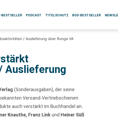
L-BESTSELLER
PODCAST
TITELSCHUTZ
BOD-BESTSELLER
NEWSL
ebsaktivitäten / Auslieferung über Runge VA
stärkt
 / Auslieferung
Verlag
(Sonderausgaben), der seine
 bekannten Versand-Vertriebschienen
odukte auch verstärkt im Buchhandel an.
ner Knauthe, Franz Link
und
Heiner Süß