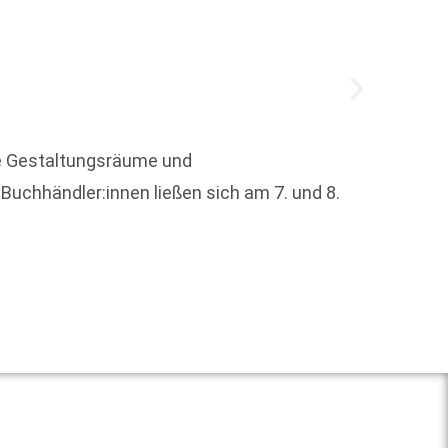
e Gestaltungsräume und
Buchhändler:innen ließen sich am 7. und 8.
Die De
wissen
Weit