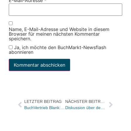
E-Mail-Adresse
*
Name, E-Mail-Adresse und Website in diesem
Browser für meinen nächsten Kommentar
speichern.
Ja, ich möchte den BuchMarkt-Newsflash
abonnieren
LETZTER BEITRAG
NÄCHSTER BEITRAG
BuchVertrieb Blank: Leo B. Grafe kommt für Manfred Wolfinger
Diskussion über den Freitod von Künstlerinnen: „Killing me softly-Todesarten“