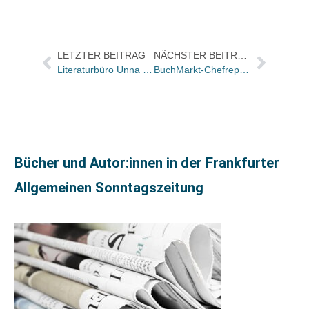
LETZTER BEITRAG
NÄCHSTER BEITRAG
Literaturbüro Unna plant für den Herbst größtes deutsch-internationales Krimiprojekt / Fred Vargas erstmals in Deutschland
BuchMarkt-Chefreporter und Kolumnist Gerhard Beckmann heute abend im Deutschlandfunk zum Thema Amazon – Diogenes
Bücher und Autor:innen in der Frankfurter
Allgemeinen Sonntagszeitung