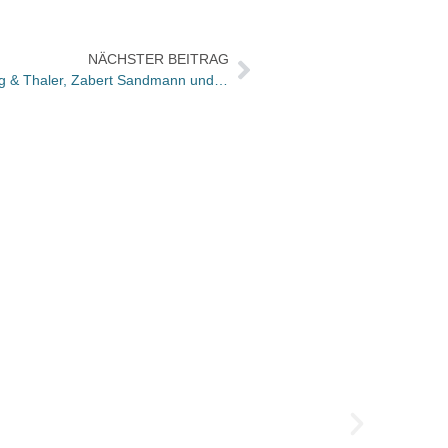
NÄCHSTER BEITRAG
Vertriebsallianz zwischen Frederking & Thaler, Zabert Sandmann und Elisabeth Sandmann Verlag
Neue 