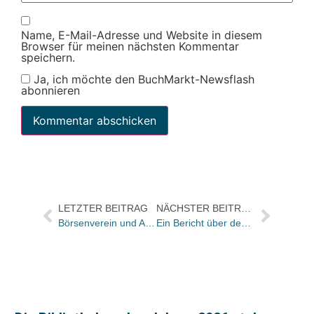
Name, E-Mail-Adresse und Website in diesem
Browser für meinen nächsten Kommentar
speichern.
Ja, ich möchte den BuchMarkt-Newsflash
abonnieren
LETZTER BEITRAG
NÄCHSTER BEITRAG
Börsenverein und Albert-von-Metzler-Stiftung starten bundesweiten Wettbewerb OHR LIEST MIT
Ein Bericht über den chinesischen Buchhandel – anlässlich des Endes der Pekinger Buchmesse