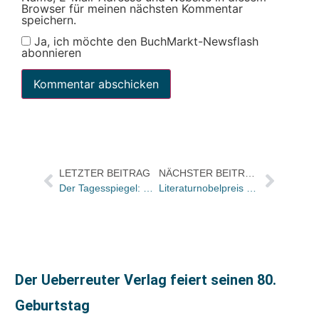
Browser für meinen nächsten Kommentar
speichern.
Ja, ich möchte den BuchMarkt-Newsflash
abonnieren
LETZTER BEITRAG
NÄCHSTER BEITRAG
Der Tagesspiegel: Börsenverein des Deutschen Buchhandels streitet um eigene Zukunft
Literaturnobelpreis für Elfriede Jelinek
Der Ueberreuter Verlag feiert seinen 80.
Geburtstag