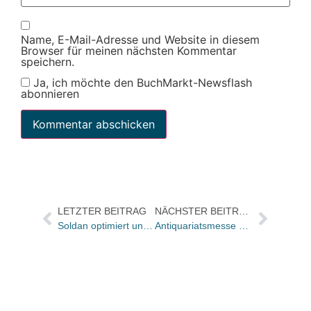
Name, E-Mail-Adresse und Website in diesem
Browser für meinen nächsten Kommentar
speichern.
Ja, ich möchte den BuchMarkt-Newsflash
abonnieren
LETZTER BEITRAG
NÄCHSTER BEITRAG
Soldan optimiert und vereinfacht Einkaufsplanung durch Online-Sendungsverfolgung „mySoldan“
Antiquariatsmesse LiberBerlin vom 29. bis zum 31. Oktober