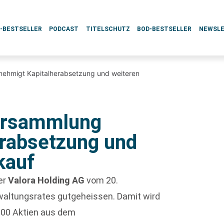
L-BESTSELLER
PODCAST
TITELSCHUTZ
BOD-BESTSELLER
NEWSL
nehmigt Kapitalherabsetzung und weiteren
versammlung
erabsetzung und
kauf
er
Valora Holding AG
vom 20.
rwaltungsrates gutgeheissen. Damit wird
000 Aktien aus dem