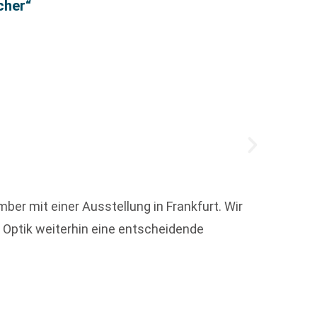
Büche
cher“
er mit einer Ausstellung in Frankfurt. Wir
Um die
 Optik weiterhin eine entscheidende
Karibik
Weit