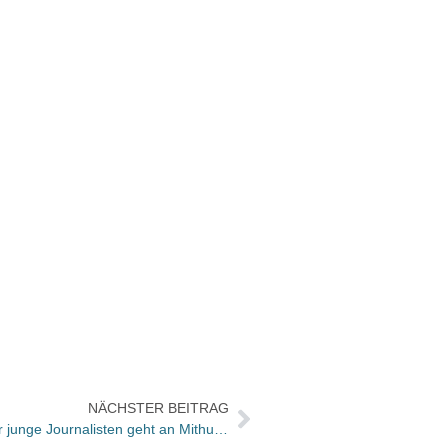
NÄCHSTER BEITRAG
Dietrich Oppenberg-Medienpreis für junge Journalisten geht an Mithu M. Sanya