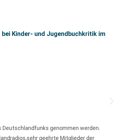
bei Kinder- und Jugendbuchkritik im
Graze
158 Ja
 des Deutschlandfunks genommen werden.
verans
andradios,sehr geehrte Mitglieder der