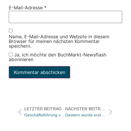
E-Mail-Adresse
*
Name, E-Mail-Adresse und Website in diesem
Browser für meinen nächsten Kommentar
speichern.
Ja, ich möchte den BuchMarkt-Newsflash
abonnieren
LETZTER BEITRAG
NÄCHSTER BEITRAG
Geschäftsführung von Travel House Media wird ausgebaut – Ganske Verlagsgruppe will engere Verzahnung von Produktion und Vertrieb von Reiseinformationen
Gestern wurde erstmals der „Berliner Buchpreis“ vergeben