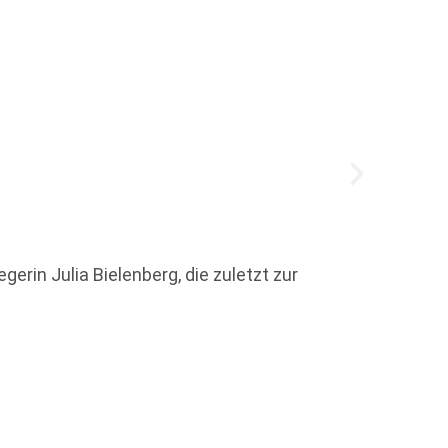
Der Se
rin Julia Bielenberg, die zuletzt zur
die od
Weit