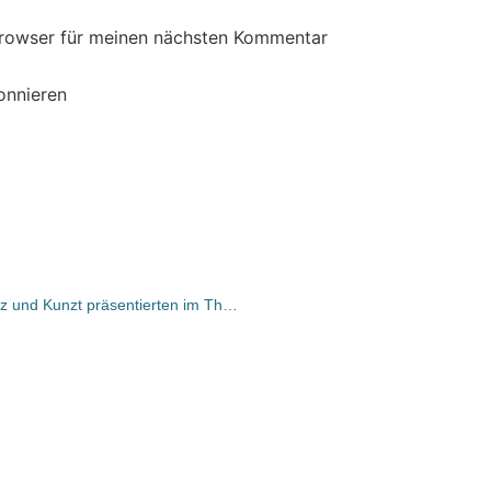
Browser für meinen nächsten Kommentar
onnieren
BOD, NDR und Straßenmagazin Hinz und Kunzt präsentierten im Thalia Theater Geschichten aus „Alles auf Rot“ Buch