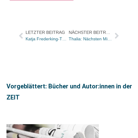
LETZTER BEITRAG
NÄCHSTER BEITRAG
Katja Frederking-Thatje von Amazon zu Libri.de / Jan Hulshoff Pol neu im Vertrieb
Thalia: Nächsten Mittwoch Start für Schnäppchen-Kampagne in dreißig Städten
Vorgeblättert: Bücher und Autor:innen in der
ZEIT