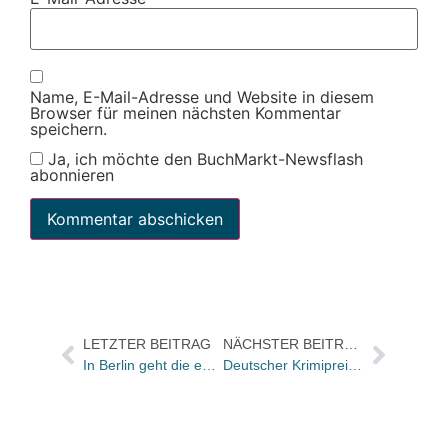
Name, E-Mail-Adresse und Website in diesem
Browser für meinen nächsten Kommentar
speichern.
Ja, ich möchte den BuchMarkt-Newsflash
abonnieren
LETZTER BEITRAG
NÄCHSTER BEITRAG
In Berlin geht die edition Grüntal an den Start
Deutscher Krimipreis: Platz 1 jeweils Astrid Paprotta und Ian Rankin (hier nochmal wegen kleiner Korrektur der Originaltitel)