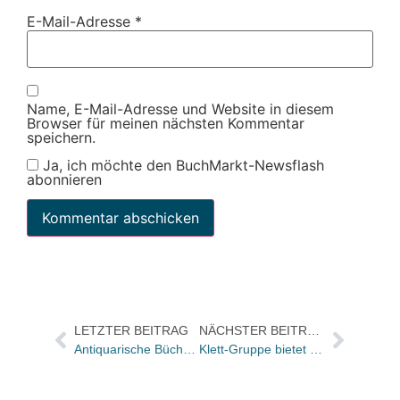
E-Mail-Adresse
*
Name, E-Mail-Adresse und Website in diesem
Browser für meinen nächsten Kommentar
speichern.
Ja, ich möchte den BuchMarkt-Newsflash
abonnieren
LETZTER BEITRAG
NÄCHSTER BEITRAG
Antiquarische Bücher wie in Leipzig nun auch auf der Frankfurter Buchmesse
Klett-Gruppe bietet „Bildungswertpapier“ für private Anleger an / Zinssatz 7 %