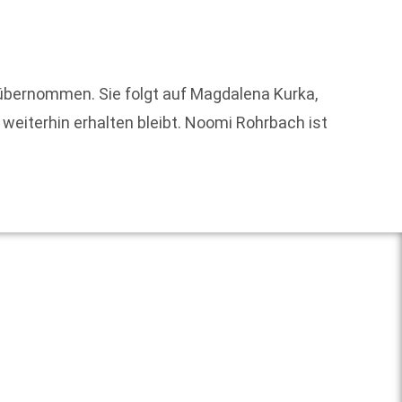
Um die
übernommen. Sie folgt auf Magdalena Kurka,
eiterhin erhalten bleibt. Noomi Rohrbach ist
Weit