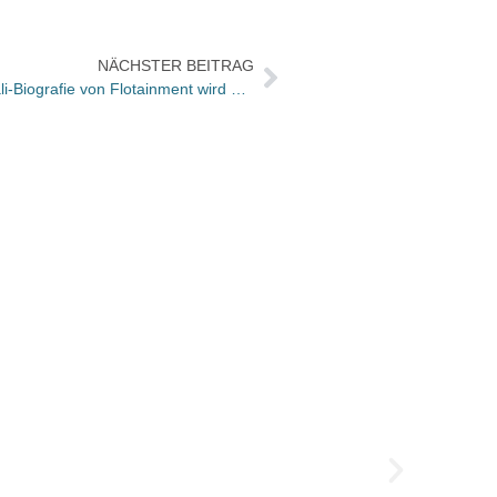
NÄCHSTER BEITRAG
Einigung im Urheberrechtsstreit: Dali-Biografie von Flotainment wird aus dem Verkauf genommen
Büche