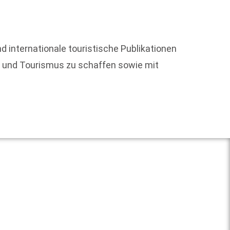
d internationale touristische Publikationen
Welche
se und Tourismus zu schaffen sowie mit
Weit