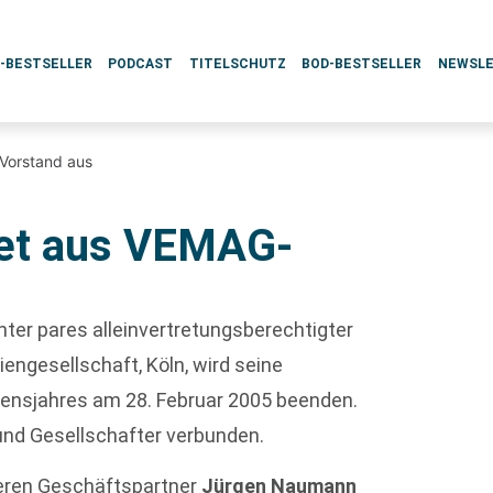
L-BESTSELLER
PODCAST
TITELSCHUTZ
BOD-BESTSELLER
NEWSL
Vorstand aus
det aus VEMAG-
inter pares alleinvertretungsberechtigter
engesellschaft, Köln, wird seine
bensjahres am 28. Februar 2005 beenden.
 und Gesellschafter verbunden.
eren Geschäftspartner
Jürgen Naumann