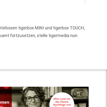
Pierce 
aktuel
23.
Hörboxen tigerbox MINI und tigerbox TOUCH,
nt fortzusetzen, stelle tigermedia nun
Weit