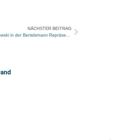
NÄCHSTER BEITRAG
Buchpräsentation mit Walter Kempowski in der Bertelsmann Repräsentanz Berlin
land
Hugen