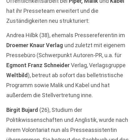
Öffentlichkeitsarbeit bei
Piper, Malik
und
Kabel
hat ihr Presseteam erweitert und die
Zuständigkeiten neu strukturiert:
Andrea Hilbk (38), ehemals Pressereferentin im
Droemer Knaur Verlag
und zuletzt mit eigenem
Pressebüro (Schwerpunkt Autoren-PR, u.a. für
Egmont Franz Schneider
Verlag, Verlagsgruppe
Weltbild
), betreut ab sofort das belletristische
Programm sowie Malik und Kabel und hat
außerdem die Stellvertretung inne.
Birgit Bujard
(26), Studium der
Politikwissenschaften und Anglistik, wurde nach
ihrem Volontariat nun als Presseassistentin
übernommen. Sie betreut das Sachbuch und das