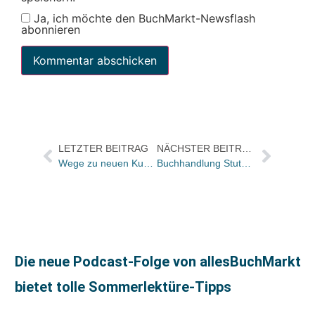
Ja, ich möchte den BuchMarkt-Newsflash
abonnieren
LETZTER BEITRAG
NÄCHSTER BEITRAG
Wege zu neuen Kunden – Neues Programm der LG Buch auch für Nichtmitglieder offen
Buchhandlung Stute und WDR kooperieren in Bielefeld bei Lesenächten
Die neue Podcast-Folge von allesBuchMarkt
bietet tolle Sommerlektüre-Tipps