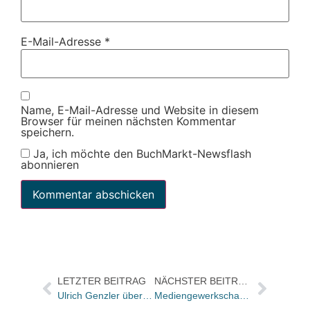
E-Mail-Adresse
*
Name, E-Mail-Adresse und Website in diesem
Browser für meinen nächsten Kommentar
speichern.
Ja, ich möchte den BuchMarkt-Newsflash
abonnieren
LETZTER BEITRAG
NÄCHSTER BEITRAG
Ulrich Genzler übernimmt Verlagsleitung des Karl Blessing Verlages / Programm bleibt eigenständig
Mediengewerkschaft comedia zum neuen Vorstoß der Schweizerischen Wettbewerbskommission in Sachen Preisbindung