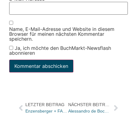
Name, E-Mail-Adresse und Website in diesem
Browser für meinen nächsten Kommentar
speichern.
Ja, ich möchte den BuchMarkt-Newsflash
abonnieren
LETZTER BEITRAG
NÄCHSTER BEITRAG
Enzensberger + FAZ + dtv + Franz Greno = Frankfurter Allgemeine Bücherei / Start im Herbst, Vorschau Ende Mai
Alessandro de Bochdanovits neuer Geschäftsführer von CyPress