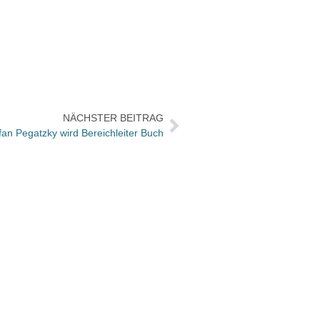
NÄCHSTER BEITRAG
efan Pegatzky wird Bereichleiter Buch
Vorgeb