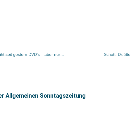
Up-Date: Amazon Deutschland verleiht seit gestern DVD’s – aber nur in Deutschland und in England
Schott: Dr. St
ter Allgemeinen Sonntagszeitung