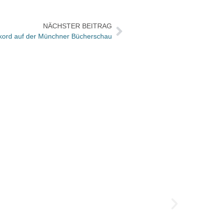
NÄCHSTER BEITRAG
ekord auf der Münchner Bücherschau
Anke 