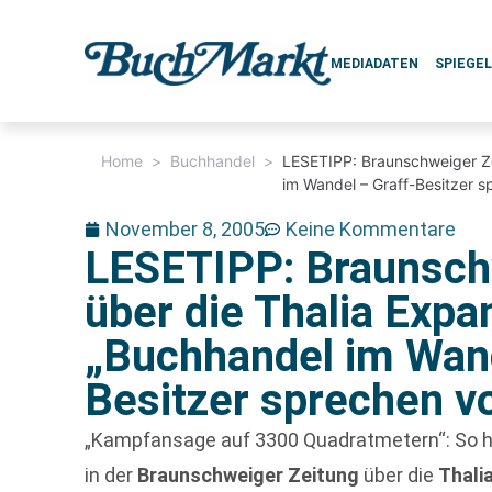
MEDIADATEN
SPIEGE
Home
>
Buchhandel
>
LESETIPP: Braunschweiger Ze
im Wandel – Graff-Besitzer 
November 8, 2005
Keine Kommentare
LESETIPP: Braunsch
über die Thalia Expan
„Buchhandel im Wand
Besitzer sprechen v
„Kampfansage auf 3300 Quadratmetern“: So he
in der
Braunschweiger Zeitung
über die
Thali