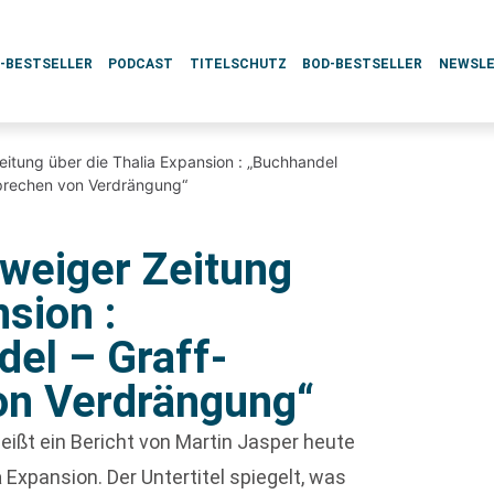
L-BESTSELLER
PODCAST
TITELSCHUTZ
BOD-BESTSELLER
NEWSL
itung über die Thalia Expansion : „Buchhandel
sprechen von Verdrängung“
weiger Zeitung
sion :
el – Graff-
on Verdrängung“
ißt ein Bericht von Martin Jasper heute
a
Expansion. Der Untertitel spiegelt, was