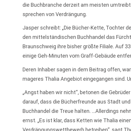
die Buchbranche derzeit am meisten umtreibt
sprechen von Verdrängung.
Jasper schreibt: „Die Bücher-Kette, Tochter d
den mittelständischen Buchhandel das Fürcht
Braunschweig ihre bisher größte Filiale. Auf 3
einige Geh-Minuten vom Graff-Gebäude entfe
Deren Inhaber sagen in dem Beitrag offen, wa
mageres Thalia Angebiot eingegangen sind. U
„Angst haben wir nicht“, betonen die Gebrüder
darauf, dass die Bücherfreunde aus Stadt un
Buchhandel die Treue halten. …Allerdings neh
ernst. „Es ist klar, dass Ketten wie Thalia ei
Verdrängungswettbewerb betreiben“, sagt T