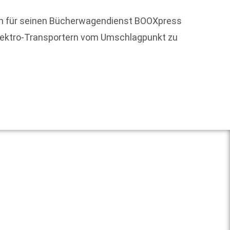
ken für seinen Bücherwagendienst BOOXpress
 Elektro-Transportern vom Umschlagpunkt zu
Die De
wissen
Weit