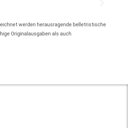
eichnet werden herausragende belletristische
hige Originalausgaben als auch
Um die
Weit