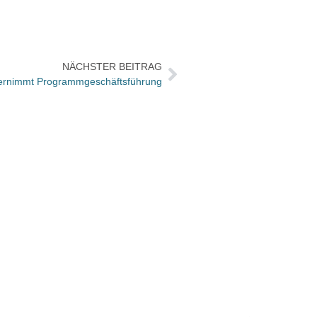
NÄCHSTER BEITRAG
bernimmt Programmgeschäftsführung
Büche