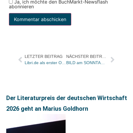
Ja, ich möchte den BuchMarkt-Newsflash
abonnieren
LETZTER BEITRAG
NÄCHSTER BEITRAG
Libri.de als erster Online-Händler mit MP3-Audiotouren zu aktuellen Ausstellungen
BILD am SONNTAG-FANTASY-BIBLIOTHEK startet am 16. Oktober / Zum Start 50 000 Exemplare von Band 1 als Geschenk für die Leser
Der Literaturpreis der deutschen Wirtschaft
2026 geht an Marius Goldhorn