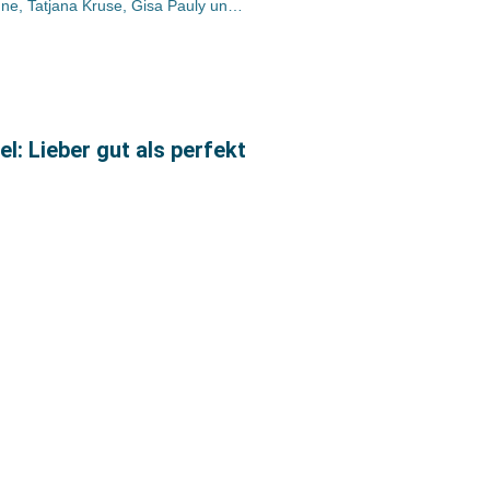
Juist: Krimi-Stipendium für Gisa Klönne, Tatjana Kruse, Gisa Pauly und Marcel Feige
: Lieber gut als perfekt