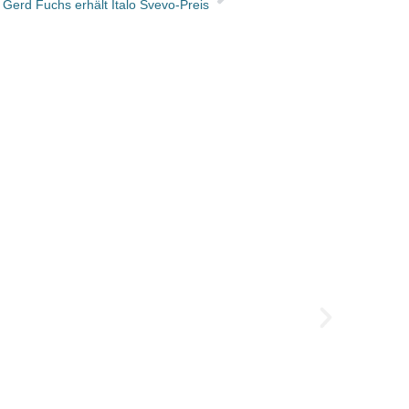
Gerd Fuchs erhält Italo Svevo-Preis
Verlag
Nach 35