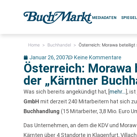
MEDIADATEN
SPIEGE
Home
>
Buchhandel
>
Österreich: Morawa beteiligt
Januar 26, 2007
Keine Kommentare
Österreich: Morawa b
der „Kärntner Buchh
Was sich bereits angekündigt hat,
[
mehr…
]
, is
GmbH
mit derzeit 240 Mitarbeitern hat sich z
Buchhandlung
(15 Mitarbeiter, 3,8 Mio. Euro U
Das Unternehmen, an dem die KDV und Morawa zu
Kärnten über 4 Standorte in Klagenfurt, Villa