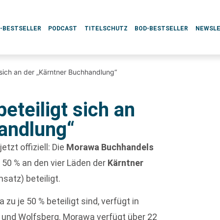
L-BESTSELLER
PODCAST
TITELSCHUTZ
BOD-BESTSELLER
NEWSL
 sich an der „Kärntner Buchhandlung“
eteiligt sich an
andlung“
t jetzt offiziell: Die
Morawa Buchhandels
u 50 % an den vier Läden der
Kärntner
msatz) beteiligt.
 je 50 % beteiligt sind, verfügt in
ch und Wolfsberg. Morawa verfügt über 22