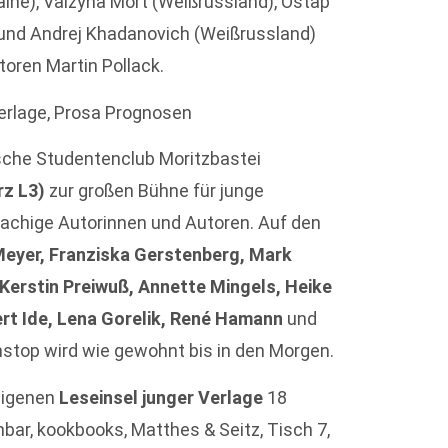
aine), Valzyna Mort (Weißrussland), Ostap
) und Andrej Khadanovich (Weißrussland)
toren Martin Pollack.
Verlage, Prosa Prognosen
ische Studentenclub Moritzbastei
rz L3)
zur großen Bühne für junge
rachige Autorinnen und Autoren. Auf den
eyer, Franziska Gerstenberg, Mark
, Kerstin Preiwuß, Annette Mingels, Heike
ert Ide, Lena Gorelik, René Hamann
und
nstop wird wie gewohnt bis in den Morgen.
 eigenen
Leseinsel junger Verlage
18
bar, kookbooks, Matthes & Seitz, Tisch 7,