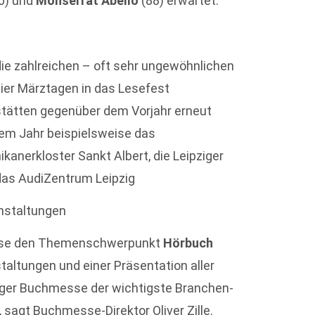
0) und
Monserrat Abelló
(88) erwartet.
die zahlreichen – oft sehr ungewöhnlichen
vier Märztagen in das Lesefest
lstätten gegenüber dem Vorjahr erneut
sem Jahr beispielsweise das
anerkloster Sankt Albert, die Leipziger
das AudiZentrum Leipzig
anstaltungen
messe den Themenschwerpunkt
Hörbuch
staltungen und einer Präsentation aller
ziger Buchmesse der wichtigste Branchen-
 sagt Buchmesse-Direktor Oliver Zille.