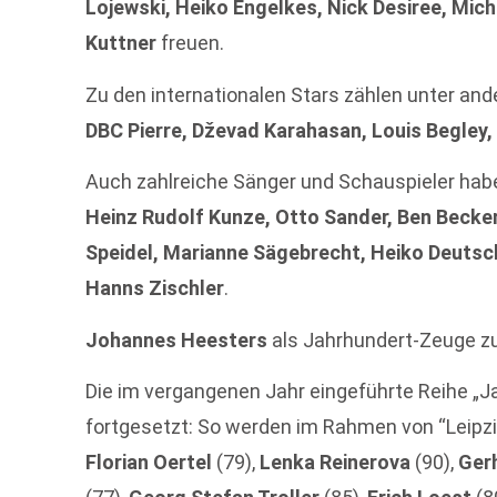
Lojewski, Heiko Engelkes, Nick Desiree, Mic
Kuttner
freuen.
Zu den internationalen Stars zählen unter a
DBC Pierre, Dževad Karahasan, Louis Begley,
Auch zahlreiche Sänger und Schauspieler hab
Heinz Rudolf Kunze, Otto Sander, Ben Becker,
Speidel, Marianne Sägebrecht, Heiko Deutsc
Hanns Zischler
.
Johannes Heesters
als Jahrhundert-Zeuge zu
Die im vergangenen Jahr eingeführte Reihe „J
fortgesetzt: So werden im Rahmen von “Leipzi
Florian Oertel
(79),
Lenka Reinerova
(90),
Gerh