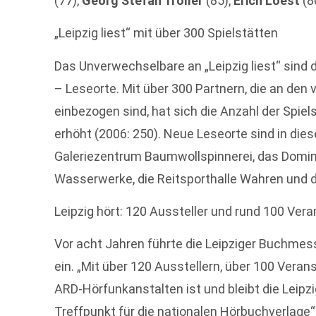
(77),
Georg Stefan Troller
(85),
Erich Loest
(8
„Leipzig liest“ mit über 300 Spielstätten
Das Unverwechselbare an „Leipzig liest“ sind 
– Leseorte. Mit über 300 Partnern, die an den 
einbezogen sind, hat sich die Anzahl der Spie
erhöht (2006: 250). Neue Leseorte sind in die
Galeriezentrum Baumwollspinnerei, das Dominik
Wasserwerke, die Reitsporthalle Wahren und 
Leipzig hört: 120 Aussteller und rund 100 Ver
Vor acht Jahren führte die Leipziger Buch
ein. „Mit über 120 Ausstellern, über 100 Veran
ARD-Hörfunkanstalten ist und bleibt die Leip
Treffpunkt für die nationalen Hörbuchverlage“,