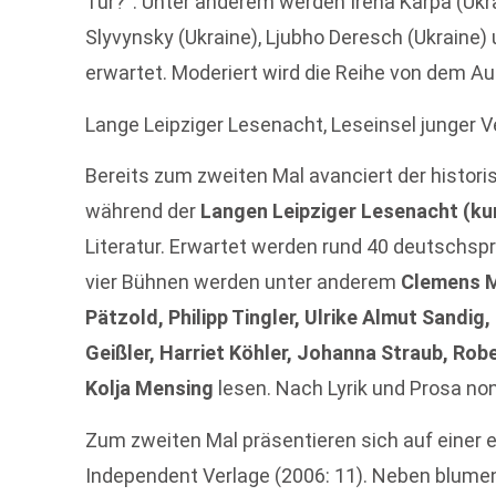
Tür?“. Unter anderem werden Irena Karpa (Ukr
Slyvynsky (Ukraine), Ljubho Deresch (Ukraine
erwartet. Moderiert wird die Reihe von dem Au
Lange Leipziger Lesenacht, Leseinsel junger 
Bereits zum zweiten Mal avanciert der histor
während der
Langen Leipziger Lesenacht (ku
Literatur. Erwartet werden rund 40 deutschsp
vier Bühnen werden unter anderem
Clemens M
Pätzold, Philipp Tingler, Ulrike Almut Sandig
Geißler, Harriet Köhler, Johanna Straub, Rob
Kolja Mensing
lesen. Nach Lyrik und Prosa no
Zum zweiten Mal präsentieren sich auf einer
Independent Verlage (2006: 11). Neben blumen