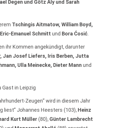
hael Degen und Götz Aly und Sarah
nderem
Tschingis Aitmatow, William Boyd,
 Eric-Emanuel Schmitt
und
Bora Ćosić
.
en ihr Kommen angekündigt, darunter
 Jan Josef Liefers, Iris Berben, Jutta
hmann, Ulla Meinecke, Dieter Mann
und
 Gast in Leipzig
ahrhundert-Zeugen“ wird in diesem Jahr
g liest” Johannes Heesters (103),
Heinz
ard Kurt Müller
(80),
Günter Lambrecht