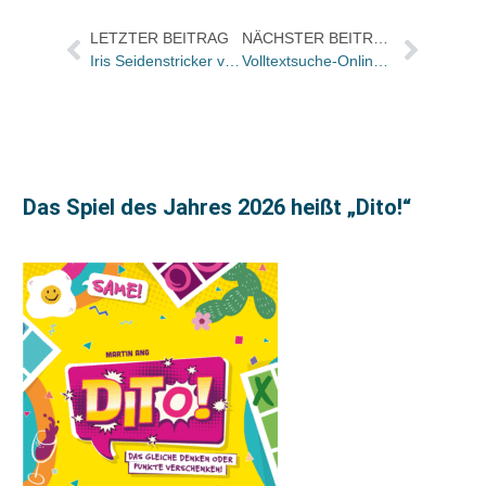
LETZTER BEITRAG
NÄCHSTER BEITRAG
Iris Seidenstricker verlässt Ueberreuter / Presseleitung übernimmt Robert Seydel, Leitung der Lizenzabteilung Andrea Hauser
Volltextsuche-Online: Nutzungsvertrag liegt in neuer Version vor
Das Spiel des Jahres 2026 heißt „Dito!“