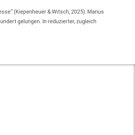
esse“ (Kiepenheuer & Witsch, 2025). Marius
Das ma
ndert gelungen. In reduzierter, zugleich
Gäste 
Erfolg
Weit