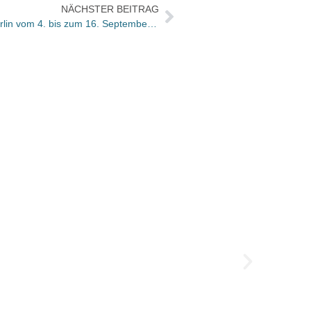
NÄCHSTER BEITRAG
7. internationales literaturfestival berlin vom 4. bis zum 16. September / Der Vorverkauf hat begonnen
Zweit