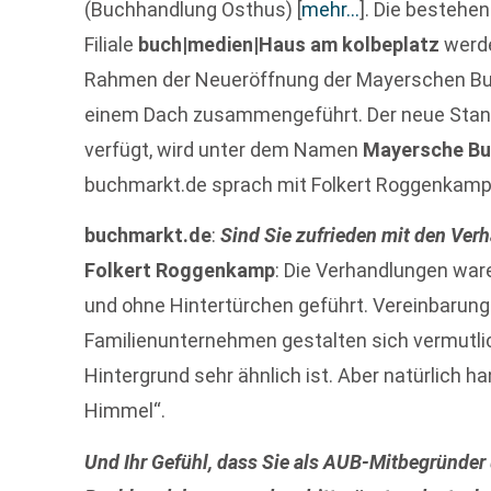
(Buchhandlung Osthus)
[
mehr…
]
. Die bestehe
Filiale
buch|medien|Haus am kolbeplatz
werde
Rahmen der Neueröffnung der Mayerschen Buc
einem Dach zusammengeführt. Der neue Stand
verfügt, wird unter dem Namen
Mayersche Bu
buchmarkt.de sprach mit Folkert Roggenkamp
buchmarkt.de
:
Sind Sie zufrieden mit den Ve
Folkert Roggenkamp
: Die Verhandlungen ware
und ohne Hintertürchen geführt. Vereinbarung
Familienunternehmen gestalten sich vermutlic
Hintergrund sehr ähnlich ist. Aber natürlich h
Himmel“.
Und Ihr Gefühl, dass Sie als AUB-Mitbegründer