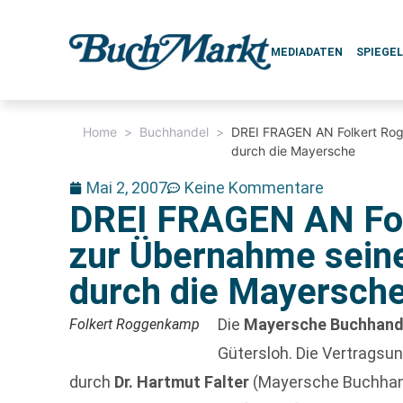
MEDIADATEN
SPIEGE
Home
>
Buchhandel
>
DREI FRAGEN AN Folkert Ro
durch die Mayersche
Mai 2, 2007
Keine Kommentare
DREI FRAGEN AN Fo
zur Übernahme sein
durch die Mayersch
Die
Mayersche Buchhand
Folkert Roggenkamp
Gütersloh. Die Vertragsun
durch
Dr. Hartmut Falter
(Mayersche Buchhan