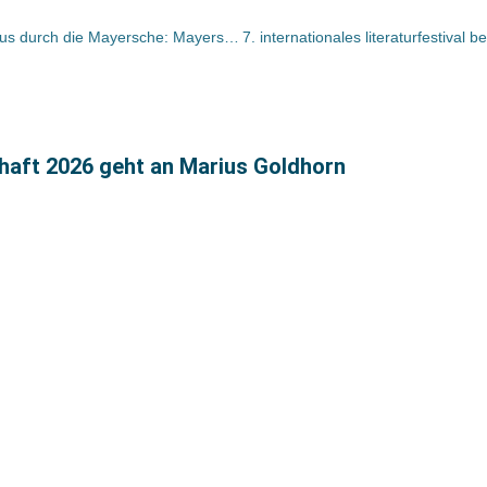
Übernahme der Buchhandlung Osthus durch die Mayersche: Mayersche Buchhandlung Osthus eröffnet ab Herbst 2007 in Gütersloh
chaft 2026 geht an Marius Goldhorn