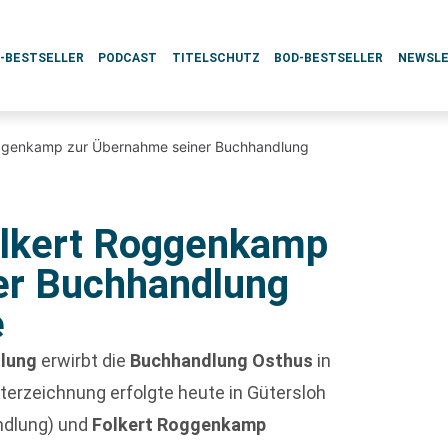
L-BESTSELLER
PODCAST
TITELSCHUTZ
BOD-BESTSELLER
NEWSL
ggenkamp zur Übernahme seiner Buchhandlung
lkert Roggenkamp
er Buchhandlung
e
lung
erwirbt die
Buchhandlung Osthus
in
terzeichnung erfolgte heute in Gütersloh
dlung) und
Folkert Roggenkamp