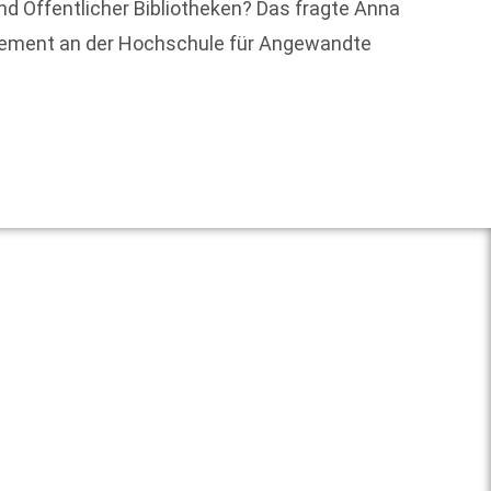
and Öffentlicher Bibliotheken? Das fragte Anna
agement an der Hochschule für Angewandte
Der Aut
Weit