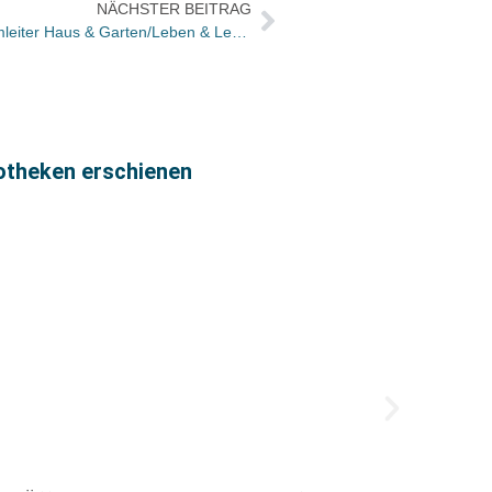
NÄCHSTER BEITRAG
GU: Christof Klocker wird Programmleiter Haus & Garten/Leben & Lernen
iotheken erschienen
Patric