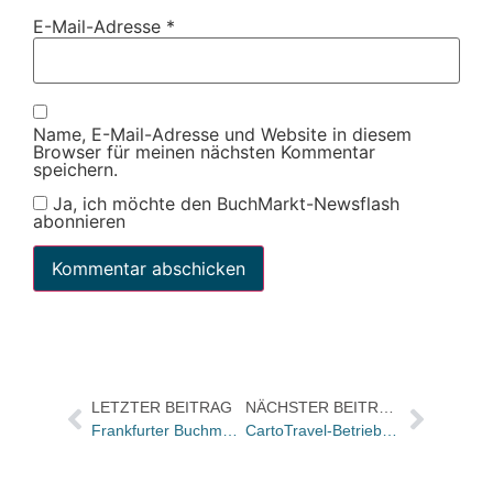
E-Mail-Adresse
*
Name, E-Mail-Adresse und Website in diesem
Browser für meinen nächsten Kommentar
speichern.
Ja, ich möchte den BuchMarkt-Newsflash
abonnieren
LETZTER BEITRAG
NÄCHSTER BEITRAG
Frankfurter Buchmesse veranstaltet internationales Buchhändlerseminar
CartoTravel-Betriebsrat kommentiert Interview mit Dr. Volkmar Mair: “Ein dramatischer Arbeitsplatzabbau steht wohl bevor“