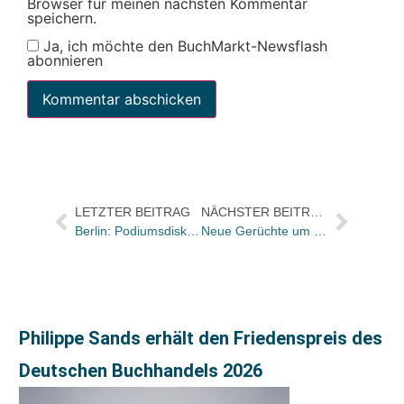
Browser für meinen nächsten Kommentar
speichern.
Ja, ich möchte den BuchMarkt-Newsflash
abonnieren
LETZTER BEITRAG
NÄCHSTER BEITRAG
Berlin: Podiumsdiskussion über die Mechanismen der Buchproduktion mit Inge Feltrinelli, Susanne Schüssler, Anne Leube und Marco Vigevani
Neue Gerüchte um Standortwechsel und um Buchmesse-Standort
Philippe Sands erhält den Friedenspreis des
Deutschen Buchhandels 2026