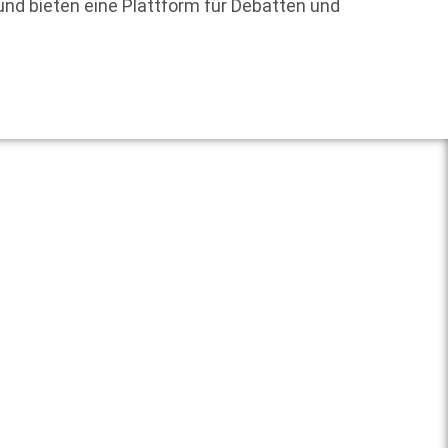
und bieten eine Plattform für Debatten und
verfolg
Weit