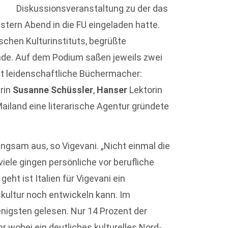
Diskussionsveranstaltung zu der das
estern Abend in die FU eingeladen hatte.
nischen Kulturinstituts, begrüßte
unde. Auf dem Podium saßen jeweils zwei
mt leidenschaftliche Büchermacher:
rin
Susanne Schüssler
,
Hanser
Lektorin
 Mailand eine literarische Agentur gründete
langsam aus, so Vigevani. „Nicht einmal die
viele gingen persönliche vor berufliche
t ist Italien für Vigevani ein
skultur noch entwickeln kann. Im
enigsten gelesen. Nur 14 Prozent der
r wobei ein deutliches kulturelles Nord-