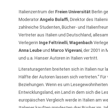
Italienzentrum der
Freien Universität
Berlin g
Moderator
Angelo Bolaffi
, Direktor des Italie
zahlreiche Studenten, Bücher- und Italienfre
Vertreter aus Italien und Deutschland, allesa
Verlegerin
Inge Feltrinelli
,
Wagenbach
Verlege
Anna Leube
und
Marco Vigevani
, der 2001 in
und u.a. Hanser Autoren in Italien vertritt.
Literaturagenten breiteten sich in Italien nur 
Hälfte der Autoren lassen sich vertreten.“ Für 
Beziehungen. Wenn es um Lesegewohnheiten geh
Entwicklungsland, ein Land in dem sich die Le
europäischen Vergleich werde in Italien am w
Italiener kauften mindesten drei Bücher im Jah