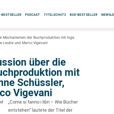
L-BESTSELLER
PODCAST
TITELSCHUTZ
BOD-BESTSELLER
NEWSL
die Mechanismen der Buchproduktion mit Inge
Anne Leube und Marco Vigevani
ssion über die
chproduktion mit
anne Schüssler,
co Vigevani
„Come si fanno i libri – Wie Bücher
nd
entstehen“ lautete der Titel der