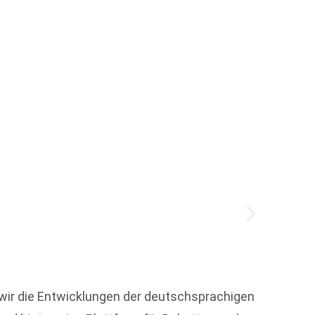
35 Ja
 wir die Entwicklungen der deutschsprachigen
Vor 35