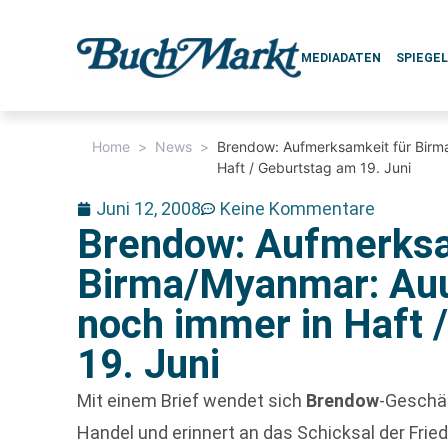
MEDIADATEN
SPIEGE
Home
>
News
>
Brendow: Aufmerksamkeit für Birm
Haft / Geburtstag am 19. Juni
Juni 12, 2008
Keine Kommentare
Brendow: Aufmerksa
Birma/Myanmar: Auu
noch immer in Haft 
19. Juni
Mit einem Brief wendet sich
Brendow
-Geschä
Handel und erinnert an das Schicksal der Frie