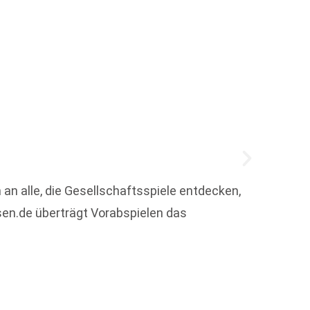
BoD-B
 an alle, die Gesellschaftsspiele entdecken,
en.de überträgt Vorabspielen das
Alicia
damit 
Weit