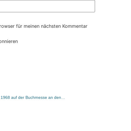
Browser für meinen nächsten Kommentar
onnieren
Lesetipp: Jörg Schröder erzählt, wie 1968 auf der Buchmesse an den Ullstein Stand gepinkelt wurde