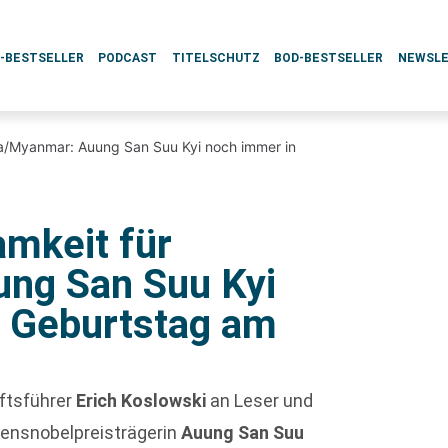
L-BESTSELLER
PODCAST
TITELSCHUTZ
BOD-BESTSELLER
NEWSL
a/Myanmar: Auung San Suu Kyi noch immer in
mkeit für
ng San Suu Kyi
/ Geburtstag am
ftsführer
Erich Koslowski
an Leser und
densnobelpreisträgerin
Auung San Suu