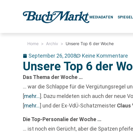
MEDIADATEN
SPIEGE
Home
>
Archiv
>
Unsere Top 6 der Woche
September 26, 2008
Keine Kommentare
Unsere Top 6 der W
Das Thema der Woche …
… war die Schlappe für die Vergütungsregel u
[
mehr…
]
. Dazu meldeten sich auch der neue V
[
mehr…
]
und der Ex-VdÜ-Schatzmeister
Claus
Die Top-Personalie der Woche …
… ist noch ein Gerücht, aber die Spatzen pfei