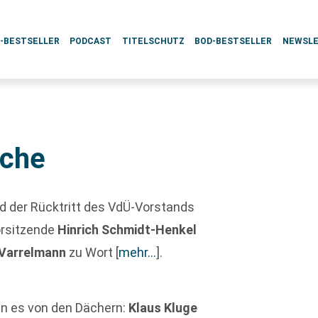
L-BESTSELLER
PODCAST
TITELSCHUTZ
BOD-BESTSELLER
NEWSL
oche
nd der Rücktritt des VdÜ-Vorstands
orsitzende
Hinrich Schmidt-Henkel
 Varrelmann
zu Wort
[
mehr…
]
.
fen es von den Dächern:
Klaus Kluge