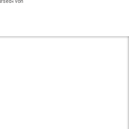
ursed« von
Weit