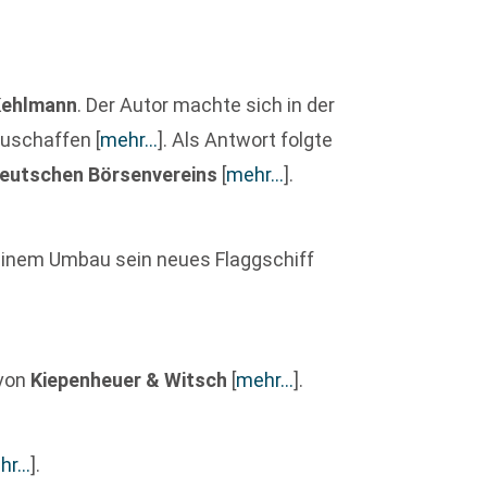
Kehlmann
. Der Autor machte sich in der
bzuschaffen
[
mehr…
]
. Als Antwort folgte
eutschen Börsenvereins
[
mehr…
]
.
inem Umbau sein neues Flaggschiff
 von
Kiepenheuer & Witsch
[
mehr…
]
.
hr…
]
.