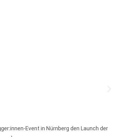
Das B
profit
Wer in
ger:innen-Event in Nürnberg den Launch der
Stores