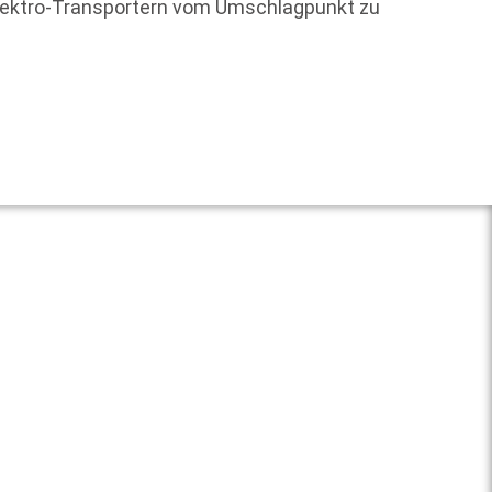
 Elektro-Transportern vom Umschlagpunkt zu
Welche
Weit