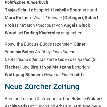
Politisches Kinderbuch
TanjevSchultz
bespricht
Isabelle Bournier
s und
Marc Pottier
s
Was ist Frieden
(
Oetinger
),
Robert
Probst
hat sich
Holocoust
von
Angela Gluck
Wood
bei
Dorling Kindersley
angesehen.
Roswitha Budeus-Budde rezensiert
Güner
Yasemin Balci
s
Arabboy. Eine Jugend in
Deutschland oder Das kurze Leben des Rashid
(
S.
Fischer
), und
Birgitt von Maltzahn
bespricht
Wolfgang Böhmer
s
Hesmats Flucht
(
cbt
).
Neue Zürcher Zeitung
Bern holt seinen Dichter heim: Das
Robert-Walser-
Archiv
verlässt Zürich und erhält in Bern eine neue