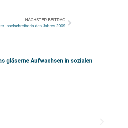
NÄCHSTER BEITRAG
lter Inselschreiberin des Jahres 2009
as gläserne Aufwachsen in sozialen
Wie wa