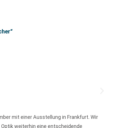
STADT
cher“
Main-
er mit einer Ausstellung in Frankfurt. Wir
Mit se
 Optik weiterhin eine entscheidende