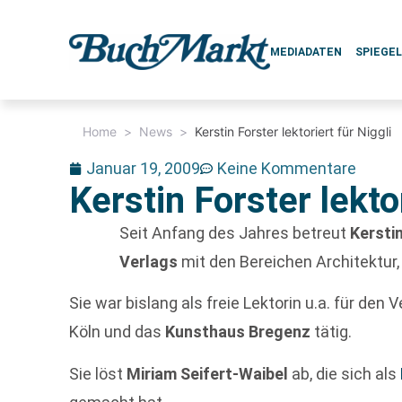
MEDIADATEN
SPIEGE
Home
>
News
>
Kerstin Forster lektoriert für Niggli
Januar 19, 2009
Keine Kommentare
Kerstin Forster lektor
Seit Anfang des Jahres betreut
Kersti
Verlags
mit den Bereichen Architektur,
Sie war bislang als freie Lektorin u.a. für den
Köln und das
Kunsthaus Bregenz
tätig.
Sie löst
Miriam Seifert-Waibel
ab, die sich als