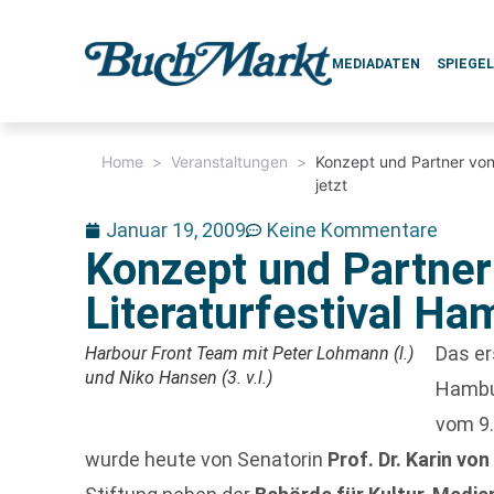
MEDIADATEN
SPIEGE
Home
>
Veranstaltungen
>
Konzept und Partner von
jetzt
Januar 19, 2009
Keine Kommentare
Konzept und Partner
Literaturfestival Ha
Das er
Harbour Front Team mit Peter Lohmann (l.)
und Niko Hansen (3. v.l.)
Hamb
vom 9.
wurde heute von Senatorin
Prof. Dr. Karin vo