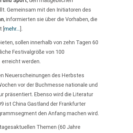
n und Sport
, den maßgeblichen
ellt. Gemeinsam mit den Initiatoren des
nn
, informierten sie über die Vorhaben, die
nt
[
mehr…
]
.
bieten, sollen innerhalb von zehn Tagen 60
liche Festivalgröße von 100
 erreicht werden.
den Neuerscheinungen des Herbstes
ochen vor der Buchmesse nationale und
ur präsentiert. Ebenso wird die Literatur
9 ist China Gastland der Frankfurter
ogrammsegment den Anfang machen wird.
 tagesaktuellen Themen (60 Jahre