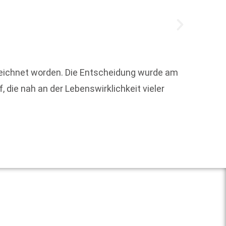
zeichnet worden. Die Entscheidung wurde am
Um die
die nah an der Lebenswirklichkeit vieler
Weit