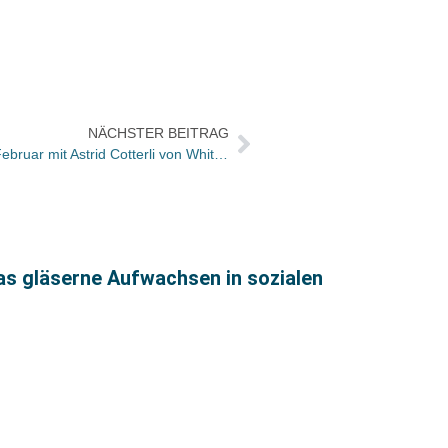
NÄCHSTER BEITRAG
Frankfurter Verlegergespräche im Februar mit Astrid Cotterli von White Star
as gläserne Aufwachsen in sozialen
Büche