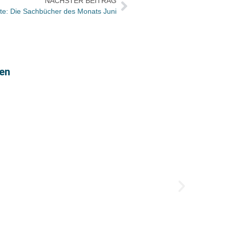
NÄCHSTER BEITRAG
te: Die Sachbücher des Monats Juni
gen
Neue 