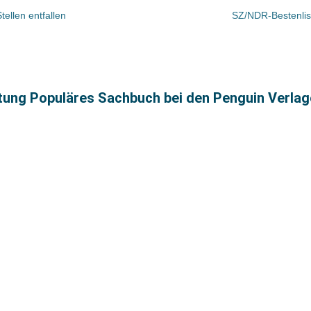
Stellen entfallen
SZ/NDR-Bestenlis
tung Populäres Sachbuch bei den Penguin Verla