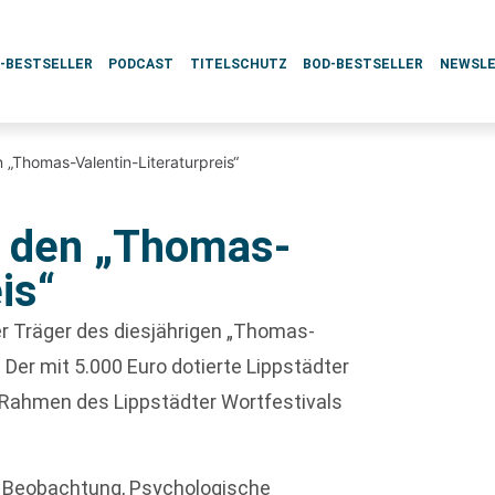
L-BESTSELLER
PODCAST
TITELSCHUTZ
BOD-BESTSELLER
NEWSL
n „Thomas-Valentin-Literaturpreis“
lt den „Thomas-
is“
er Träger des diesjährigen „Thomas-
. Der mit 5.000 Euro dotierte Lippstädter
im Rahmen des Lippstädter Wortfestivals
e Beobachtung, Psychologische