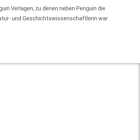
uin Verlagen, zu denen neben Penguin die
Geziel
atur- und Geschichtswissenschaftlerin war
dessen
Weit