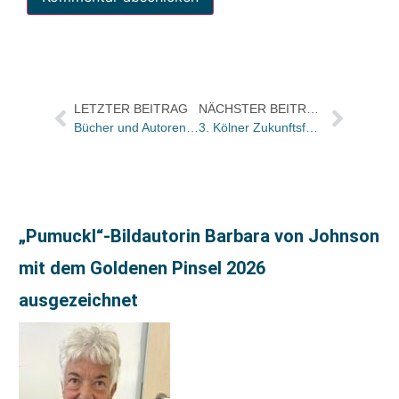
LETZTER BEITRAG
NÄCHSTER BEITRAG
Bücher und Autoren heute in den Feuilletons – und Walser polemisiert gegen den täglichen Bericht aus dem Börsenbordell
3. Kölner Zukunftsforum: Buchhändler besinnt Euch Eurer Werte / Was der Handel tun kann
„Pumuckl“-Bildautorin Barbara von Johnson
mit dem Goldenen Pinsel 2026
ausgezeichnet