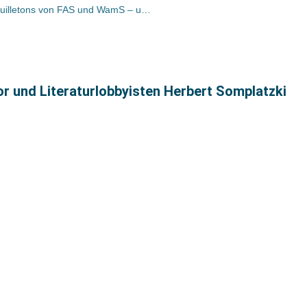
Bücher und Autoren heute in den Feuilletons von FAS und WamS – und was wir im Sommer lesen sollen
or und Literaturlobbyisten Herbert Somplatzki