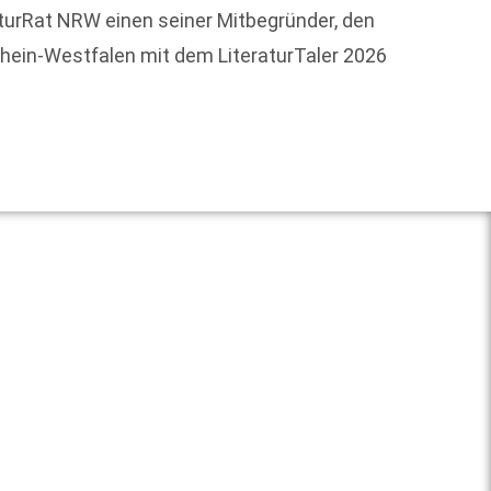
aturRat NRW einen seiner Mitbegründer, den
Der Aut
drhein-Westfalen mit dem LiteraturTaler 2026
Kneseb
Weit